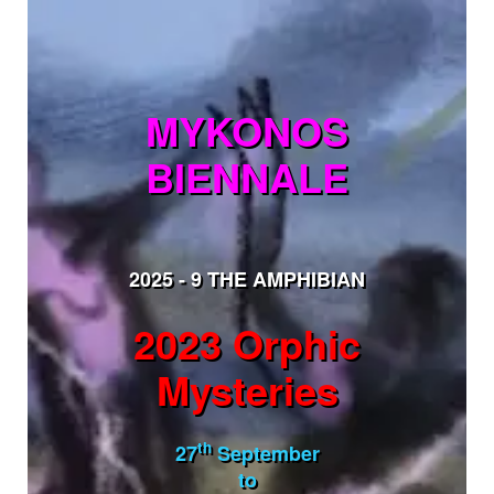
MYKONOS
BIENNALE
2025 - 9 THE AMPHIBIAN
2023 Orphic
Mysteries
th
27
September
to