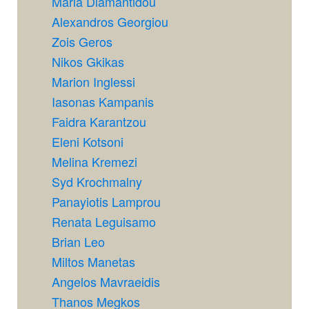
Maria Diamantidou
Alexandros Georgiou
Zois Geros
Nikos Gkikas
Marion Inglessi
Iasonas Kampanis
Faidra Karantzou
Eleni Kotsoni
Melina Kremezi
Syd Krochmalny
Panayiotis Lamprou
Renata Leguisamo
Brian Leo
Miltos Manetas
Angelos Mavraeidis
Thanos Megkos